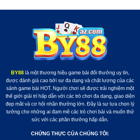
Bóng
Chuẩn
Mới
Đá
Từ
Nhất
Theo
Chuyên
Kèo
Gia
Châu
Á,
Châu
Âu
Và
Tài
Xỉu
BY88
là một thương hiệu game bài đổi thưởng uy tín,
được đánh giá cao bởi sự đa dạng và chất lượng của các
sảnh game bài HOT. Người chơi sẽ được trải nghiệm một
thế giới giải trí hấp dẫn với các trò chơi đa dạng, giao diện
đẹp mắt và cơ hội nhận thưởng lớn. Đây là sự lựa chọn lý
tưởng cho những ai đam mê các trò chơi bài và muốn thử
sức với các phần thưởng hấp dẫn.
CHỨNG THỰC CỦA CHÚNG TÔI: