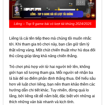
Liêng – Top 9 game bài có lượt tải khủng 2024/2025
Liêng là cái tên tiếp theo mà chúng tôi muốn nhắc
tới. Khi tham gia trò chơi này, bạn cần giữ tâm lý
thật vững vàng. Một chút chiến thuật như hù dọa đối
thủ cũng giúp tăng khả năng chiến thắng.
Trò chơi phù hợp với từ hai người trở lên, không
giới hạn số lượng tham gia. Mỗi người sẽ nhận ba
lá bài để so điểm phân định thắng thua. Để hiểu sâu
hơn về luật chơi liêng, bạn nên tham khảo thêm các
hướng dẫn chi tiết khác. Tuy nhiên, đừng quá lo
lắng, bởi liêng rất dễ nắm bắt, đặc biệt với những ai
thích những ván bài nhanh và kịch tính.