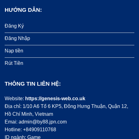
HƯỚNG DẪN:
Đăng Ký
Đăng Nhập
Nạp tiền
Rút Tiền
THÔNG TIN LIÊN HỆ:
Website:
https://genesis-web.co.uk
Địa chỉ: 1/10 A6 Tổ 6 KP5, Đông Hưng Thuận, Quận 12,
Hồ Chí Minh, Vietnam
Emai:
admin@by88.jpn.com
Hotline: +84909110768
ID ngành: Game