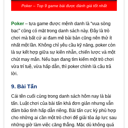
Poker – Top 9 game bài được đánh giá tốt nhất
Poker
– tựa game được mệnh danh là “vua sòng
bạc” cũng có mặt trong danh sách này. Đây là trò
chơi mà bất cứ ai đam mê bài bản cũng nên thử ít
nhất một lần. Không chỉ yêu cầu kỹ năng, poker còn
là sự kết hợp giữa sự kiên nhẫn, chiến lược và một
chút may mắn. Nếu bạn đang tìm kiếm một trò chơi
vừa trí tuệ, vừa hấp dẫn, thì poker chính là câu trả
lời.
9. Bài Tấn
Cái tên cuối cùng trong danh sách hôm nay là bài
tấn. Luật chơi của bài tấn khá đơn giản nhưng vẫn
đảm bảo tính hấp dẫn riêng. Bài tấn cực kỳ phù hợp
cho những ai cần một trò chơi để giải tỏa áp lực sau
những giờ làm việc căng thẳng. Mặc dù không quá