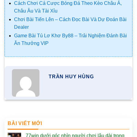
Cách Chơi Cá Cược Bóng Đá Theo Kèo Châu Á,
Châu Âu Và Tài Xỉu
Chơi Bài Tiến Lên – Cách Đọc Bài Và Dự Đoán Bài
Dealer
Game Bài Tú Lơ Khơ By88 – Trải Nghiệm Đánh Bài
Ăn Thưởng VIP
TRẦN HUY HÙNG
BÀI VIẾT MỚI
77win dưới góc nhìn người chơi lâu dài trong