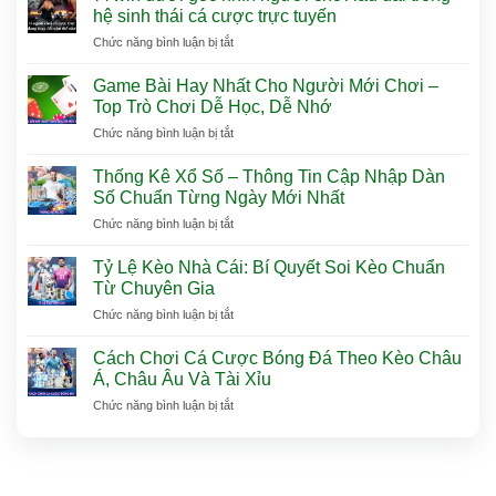
hệ sinh thái cá cược trực tuyến
ở
Chức năng bình luận bị tắt
77win
dưới
Game Bài Hay Nhất Cho Người Mới Chơi –
góc
Top Trò Chơi Dễ Học, Dễ Nhớ
nhìn
ở
Chức năng bình luận bị tắt
người
Game
chơi
Bài
lâu
Thống Kê Xổ Số – Thông Tin Cập Nhập Dàn
Hay
dài
Số Chuẩn Từng Ngày Mới Nhất
Nhất
trong
ở
Chức năng bình luận bị tắt
Cho
hệ
Thống
Người
sinh
Kê
Mới
Tỷ Lệ Kèo Nhà Cái: Bí Quyết Soi Kèo Chuẩn
thái
Xổ
Chơi
Từ Chuyên Gia
cá
Số
–
cược
ở
Chức năng bình luận bị tắt
–
Top
trực
Tỷ
Thông
Trò
tuyến
Lệ
Tin
Cách Chơi Cá Cược Bóng Đá Theo Kèo Châu
Chơi
Kèo
Cập
Á, Châu Âu Và Tài Xỉu
Dễ
Nhà
Nhập
Học,
ở
Chức năng bình luận bị tắt
Cái:
Dàn
Dễ
Cách
Bí
Số
Nhớ
Chơi
Quyết
Chuẩn
Cá
Soi
Từng
Cược
Kèo
Ngày