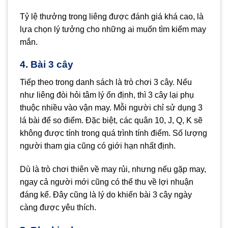
Tỷ lệ thưởng trong liêng được đánh giá khá cao, là
lựa chọn lý tưởng cho những ai muốn tìm kiếm may
mắn.
4. Bài 3 cây
Tiếp theo trong danh sách là trò chơi 3 cây. Nếu
như liêng đòi hỏi tâm lý ổn định, thì 3 cây lại phụ
thuộc nhiều vào vận may. Mỗi người chỉ sử dụng 3
lá bài để so điểm. Đặc biệt, các quân 10, J, Q, K sẽ
không được tính trong quá trình tính điểm. Số lượng
người tham gia cũng có giới hạn nhất định.
Dù là trò chơi thiên về may rủi, nhưng nếu gặp may,
ngay cả người mới cũng có thể thu về lợi nhuận
đáng kể. Đây cũng là lý do khiến bài 3 cây ngày
càng được yêu thích.