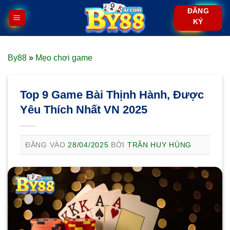
Bỏ
ĐĂNG
qua
KÝ
nội
dung
By88
»
Mẹo chơi game
Top 9 Game Bài Thịnh Hành, Được
Yêu Thích Nhất VN 2025
ĐĂNG VÀO
28/04/2025
BỞI
TRẦN HUY HÙNG