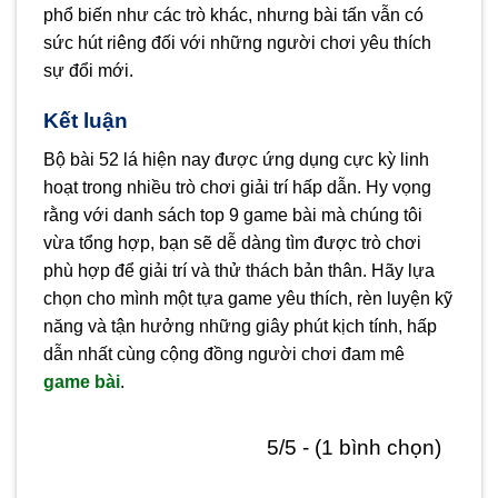
phổ biến như các trò khác, nhưng bài tấn vẫn có
sức hút riêng đối với những người chơi yêu thích
sự đổi mới.
Kết luận
Bộ bài 52 lá hiện nay được ứng dụng cực kỳ linh
hoạt trong nhiều trò chơi giải trí hấp dẫn. Hy vọng
rằng với danh sách top 9 game bài mà chúng tôi
vừa tổng hợp, bạn sẽ dễ dàng tìm được trò chơi
phù hợp để giải trí và thử thách bản thân. Hãy lựa
chọn cho mình một tựa game yêu thích, rèn luyện kỹ
năng và tận hưởng những giây phút kịch tính, hấp
dẫn nhất cùng cộng đồng người chơi đam mê
game bài
.
5/5 - (1 bình chọn)