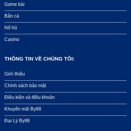
Game bài
Bắn cá
Nổ hũ
Casino
THÔNG TIN VỀ CHÚNG TÔI:
Giới thiệu
Chính sách bảo mật
Điều kiện và điều khoản
Khuyến mãi By88
Đại Lý By88