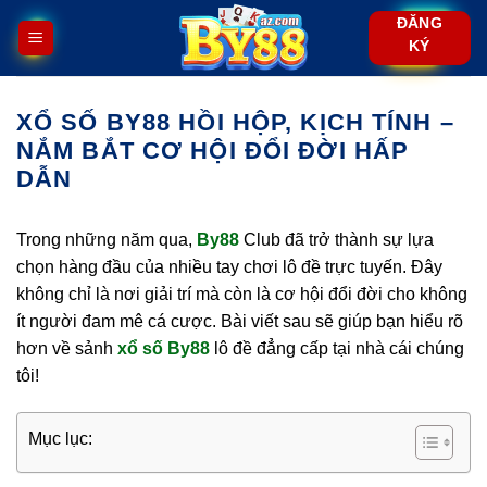
Bỏ
ĐĂNG
qua
KÝ
nội
dung
XỔ SỐ BY88 HỒI HỘP, KỊCH TÍNH –
NẮM BẮT CƠ HỘI ĐỔI ĐỜI HẤP
DẪN
Trong những năm qua,
By88
Club đã trở thành sự lựa
chọn hàng đầu của nhiều tay chơi lô đề trực tuyến. Đây
không chỉ là nơi giải trí mà còn là cơ hội đổi đời cho không
ít người đam mê cá cược. Bài viết sau sẽ giúp bạn hiểu rõ
hơn về sảnh
xổ số By88
lô đề đẳng cấp tại nhà cái chúng
tôi!
Mục lục: