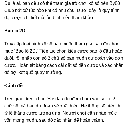
Dù là ai, bạn đều có thể tham gia trò chơi xổ số trên By88
Club bất cứ lúc nào khi có nhu cầu. Dưới đây là quy trình
đặt cược chi tiết mà tân binh nên tham khảo:
Bao lô 2D
Truy cập loại hình xổ số bạn muốn tham gia, sau đó chọn
mục “Bao lô 2D.” Tiếp tục chọn kiểu cược bao lô đầu hoặc
đuôi, rồi nhập con số 2 chữ số bạn muốn dự đoán vào đơn
cược. Hoàn tất bằng cách cài đặt số tiền cược và xác nhận
để đợi kết quả quay thưởng.
Đánh đề
Trên giao diện, chọn “Đề đầu đuôi” rồi bấm vào số có 2
chữ số mà bạn dự đoán sẽ xuất hiện. Hệ thống sẽ hiển thị
tỷ lệ thắng cược tương ứng. Người chơi cần nhập mức
vốn mong muốn, sau đó xác nhận để hoàn thành.