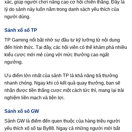
xác, giúp người chơi nâng cao cơ hội chiến thắng. Đây là
lý do sảnh này luôn nằm trong danh sách yêu thích của
người dùng.
Sảnh xổ số TP
TP Gaming nổi bật nhờ sự đầu tư kỹ lưỡng từ nội dung
đến hình thức. Tại đây, các hội viên có thể khám phá nhiều
kiểu cược mới mẻ cùng với mức thưởng cao ngất
ngưởng.
Ưu điểm lớn nhất của sảnh TP là khả năng trả thưởng
nhanh chóng. Ngay khi có kết quả quay thưởng, bạn sẽ
nhận được tiền thắng cược một cách tức thì, mang lại trải
nghiệm liền mạch và tiện lợi.
Sảnh xổ số GW
Sảnh GW là điểm đến quen thuộc của hàng triệu người
yêu thích xổ số tại By88. Ngay cả những người mới bắt