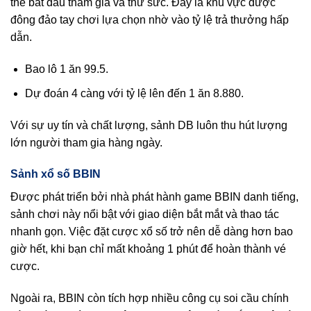
thể bắt đầu tham gia và thử sức. Đây là khu vực được
đông đảo tay chơi lựa chọn nhờ vào tỷ lệ trả thưởng hấp
dẫn.
Bao lô 1 ăn 99.5.
Dự đoán 4 càng với tỷ lệ lên đến 1 ăn 8.880.
Với sự uy tín và chất lượng, sảnh DB luôn thu hút lượng
lớn người tham gia hàng ngày.
Sảnh xổ số BBIN
Được phát triển bởi nhà phát hành game BBIN danh tiếng,
sảnh chơi này nổi bật với giao diện bắt mắt và thao tác
nhanh gọn. Việc đặt cược xổ số trở nên dễ dàng hơn bao
giờ hết, khi bạn chỉ mất khoảng 1 phút để hoàn thành vé
cược.
Ngoài ra, BBIN còn tích hợp nhiều công cụ soi cầu chính