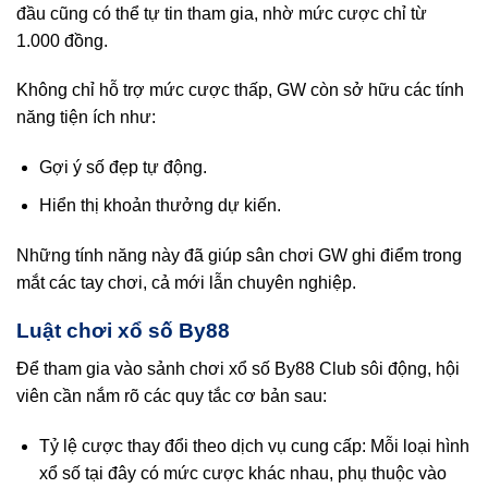
đầu cũng có thể tự tin tham gia, nhờ mức cược chỉ từ
1.000 đồng.
Không chỉ hỗ trợ mức cược thấp, GW còn sở hữu các tính
năng tiện ích như:
Gợi ý số đẹp tự động.
Hiển thị khoản thưởng dự kiến.
Những tính năng này đã giúp sân chơi GW ghi điểm trong
mắt các tay chơi, cả mới lẫn chuyên nghiệp.
Luật chơi xổ số By88
Để tham gia vào sảnh chơi xổ số By88 Club sôi động, hội
viên cần nắm rõ các quy tắc cơ bản sau:
Tỷ lệ cược thay đổi theo dịch vụ cung cấp: Mỗi loại hình
xổ số tại đây có mức cược khác nhau, phụ thuộc vào