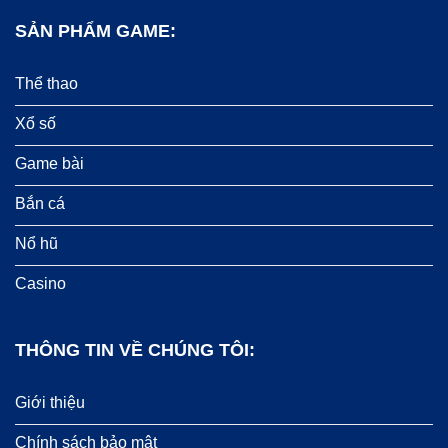
SẢN PHẨM GAME:
Thể thao
Xổ số
Game bài
Bắn cá
Nổ hũ
Casino
THÔNG TIN VỀ CHÚNG TÔI:
Giới thiệu
Chính sách bảo mật