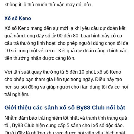
không ít lô thủ muốn thử vận may đổi đời.
Xổ số Keno
Xổ số Keno mang đến sự mới lạ khi yêu cầu dự đoán kết
quả nằm trong dãy số từ 00 đến 80. Loại hình này có cơ
cấu trả thưởng linh hoạt, cho phép người dùng chọn tối đa
10 số trong một vé cược. Kết quả dự đoán càng chính xác,
tiền thưởng nhận được càng lớn.
Với tần suất quay thưởng từ 5 đến 10 phút, xổ số Keno
cho phép bạn tham gia liên tục trong ngày. Điều này tạo
nên sự sôi động và giúp người chơi tận dụng tối đa cơ hội
trải nghiệm.
Giới thiệu các sảnh xổ số By88 Club nổi bật
Nhằm đảm bảo trải nghiệm tốt nhất và tránh tình trạng quá
tải, By88 Club hiện cung cấp 5 sảnh chơi xổ số độc đáo.
Dưới đây là những khu vực được hội viên yêu thích nhất