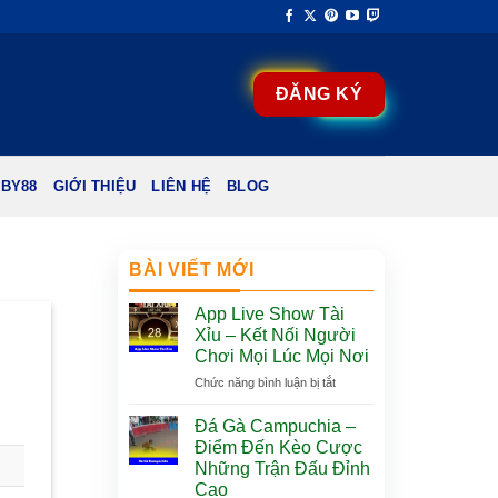
ĐĂNG KÝ
 BY88
GIỚI THIỆU
LIÊN HỆ
BLOG
BÀI VIẾT MỚI
App Live Show Tài
Xỉu – Kết Nối Người
Chơi Mọi Lúc Mọi Nơi
ở
Chức năng bình luận bị tắt
App
Live
Đá Gà Campuchia –
Show
Điểm Đến Kèo Cược
Tài
Những Trận Đấu Đỉnh
Xỉu
Cao
–