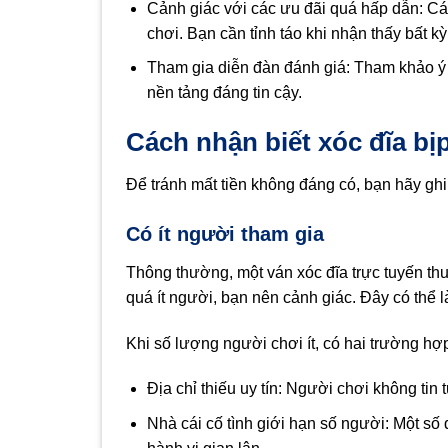
Cảnh giác với các ưu đãi quá hấp dẫn: C
chơi. Bạn cần tỉnh táo khi nhận thấy bất k
Tham gia diễn đàn đánh giá: Tham khảo ý
nền tảng đáng tin cậy.
Cách nhận biết xóc đĩa b
Để tránh mất tiền không đáng có, bạn hãy ghi
Có ít người tham gia
Thông thường, một ván xóc đĩa trực tuyến thu
quá ít người, bạn nên cảnh giác. Đây có thể l
Khi số lượng người chơi ít, có hai trường hợ
Địa chỉ thiếu uy tín: Người chơi không tin
Nhà cái cố tình giới hạn số người: Một số