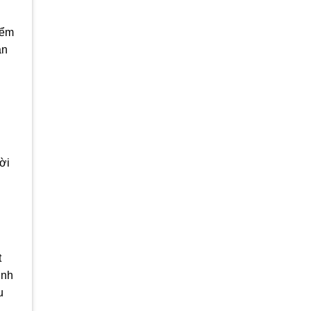
iểm
an
ời
t
inh
u