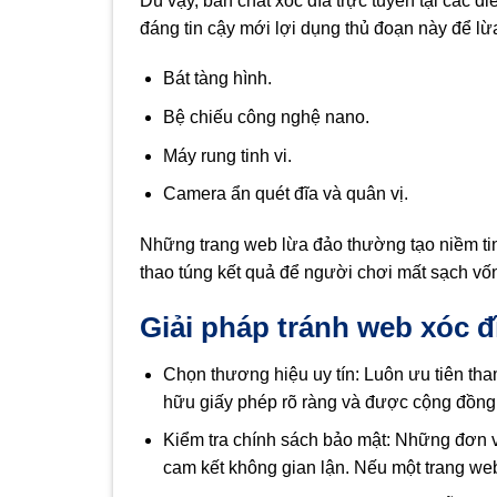
Dù vậy, bản chất xóc đĩa trực tuyến tại các 
đáng tin cậy mới lợi dụng thủ đoạn này để l
Bát tàng hình.
Bệ chiếu công nghệ nano.
Máy rung tinh vi.
Camera ẩn quét đĩa và quân vị.
Những trang web lừa đảo thường tạo niềm tin
thao túng kết quả để người chơi mất sạch vố
Giải pháp tránh web xóc đ
Chọn thương hiệu uy tín: Luôn ưu tiên th
hữu giấy phép rõ ràng và được cộng đồng
Kiểm tra chính sách bảo mật: Những đơn vị
cam kết không gian lận. Nếu một trang web