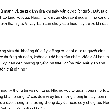
ủ mạnh và dễ bị đánh lừa khi thấy ván cược ít người. Đây là đ
ao túng kết quả. Ngoài ra, khi ván chơi có ít người, nhà cái gi
ười tham gia. Vì vậy, bạn cần chú ý dấu hiệu này trước khi đặt
ường vừa đủ, khoảng 60 giây, để người chơi đưa ra quyết định.
ược thường rất ngắn, không đủ để bạn cân nhắc. Việc giới hạn th
ĩ kỹ, dẫn đến những quyết định thiếu chính xác. Nếu gặp tình
tổn thất lớn hơn.
hiểu kỹ thông tin về nền tảng. Những yếu tố quan trọng như luậ
g khai rõ ràng. Ở các đơn vị uy tín, những thông tin này luôn m
lừa đảo, thông tin thường không đầy đủ hoặc cố ý che giấu. Nế
tránh xa những địa chỉ này.