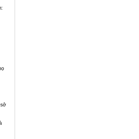
m:
họ
 sở
à