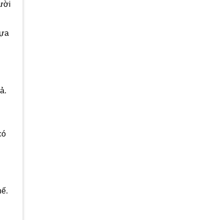
gười
lựa
ả.
có
hế.