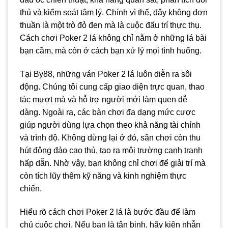
thủ và kiểm soát tâm lý. Chính vì thế, đây không đơn
thuần là một trò đỏ đen mà là cuộc đấu trí thực thụ.
Cách chơi Poker 2 lá không chỉ nằm ở những lá bài
bạn cầm, mà còn ở cách bạn xử lý mọi tình huống.
Tại By88, những ván Poker 2 lá luôn diễn ra sôi
động. Chúng tôi cung cấp giao diện trực quan, thao
tác mượt mà và hỗ trợ người mới làm quen dễ
dàng. Ngoài ra, các bàn chơi đa dạng mức cược
giúp người dùng lựa chọn theo khả năng tài chính
và trình độ. Không dừng lại ở đó, sân chơi còn thu
hút đông đảo cao thủ, tạo ra môi trường cạnh tranh
hấp dẫn. Nhờ vậy, bạn không chỉ chơi để giải trí mà
còn tích lũy thêm kỹ năng và kinh nghiệm thực
chiến.
Hiểu rõ cách chơi Poker 2 lá là bước đầu để làm
chủ cuộc chơi. Nếu bạn là tân binh, hãy kiên nhẫn