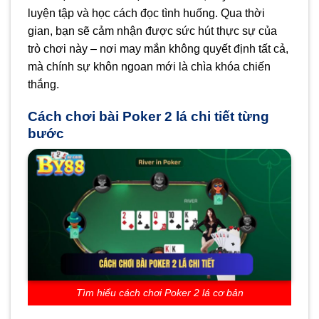
luyện tập và học cách đọc tình huống. Qua thời
gian, bạn sẽ cảm nhận được sức hút thực sự của
trò chơi này – nơi may mắn không quyết định tất cả,
mà chính sự khôn ngoan mới là chìa khóa chiến
thắng.
Cách chơi bài Poker 2 lá chi tiết từng
bước
Tìm hiểu cách chơi Poker 2 lá cơ bản