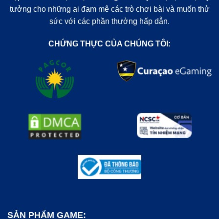
tưởng cho những ai đam mê các trò chơi bài và muốn thử
sức với các phần thưởng hấp dẫn.
CHỨNG THỰC CỦA CHÚNG TÔI:
SẢN PHẨM GAME: