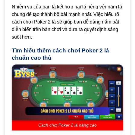
Nhiệm vụ của bạn là kết hợp hai lá riêng với năm lá
chung để tạo thành bộ bài mạnh nhất. Việc hiểu rõ
cách chơi Poker 2 lá sẽ giúp bạn dễ dàng nắm bắt
diễn biến trên bàn chơi và đưa ra quyết định sáng
suốt hơn.
Tìm hiểu thêm cách chơi Poker 2 lá
chuẩn cao thủ
Cách chơi Poker 2 lá nâng cao