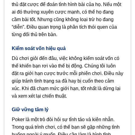
thủ đặt cược để đoán tình hình bài của họ. Nếu một
ai đó thường xuyên cược mạnh, có thể họ đang
cầm bài tốt. Nhưng cũng không loại trừ họ đang
“diễn”. Điều quan trọng là phân tích thói quen của
từng đối thủ trên bàn.
Kiểm soát vốn hiệu quả
Dù chơi giỏi đến đâu, việc không kiểm soát vốn có
thể khiến bạn rơi vào thế bị động. Chúng tôi luôn
đặt ra giới hạn cược trước mỗi phiên chơi. Điều này
giúp tránh tình trạng sa đà hay bị cuốn theo cảm
xúc. Khi đã chạm mức giới hạn, tốt nhất là dừng lại
và xem xét lại chiến thuật.
Giữ vững tâm lý
Poker là một trò đòi hỏi sự tỉnh táo và kiên nhẫn.
Trong quá trình chơi, có thể bạn sẽ gặp những tình
huống ngoài ý muốn. Điều cần làm là bình tĩnh,