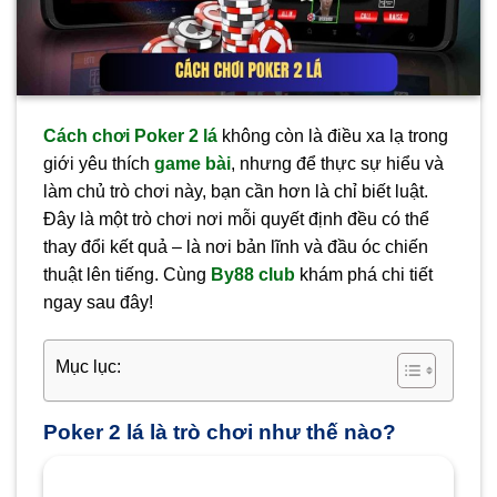
Cách chơi Poker 2 lá
không còn là điều xa lạ trong
giới yêu thích
game bài
, nhưng để thực sự hiểu và
làm chủ trò chơi này, bạn cần hơn là chỉ biết luật.
Đây là một trò chơi nơi mỗi quyết định đều có thể
thay đổi kết quả – là nơi bản lĩnh và đầu óc chiến
thuật lên tiếng. Cùng
By88 club
khám phá chi tiết
ngay sau đây!
Mục lục:
Poker 2 lá là trò chơi như thế nào?