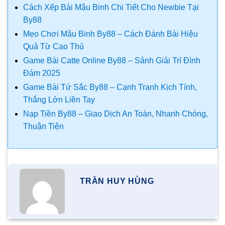
Cách Xếp Bài Mậu Binh Chi Tiết Cho Newbie Tại
By88
Mẹo Chơi Mậu Binh By88 – Cách Đánh Bài Hiệu
Quả Từ Cao Thủ
Game Bài Catte Online By88 – Sảnh Giải Trí Đình
Đám 2025
Game Bài Tứ Sắc By88 – Cạnh Tranh Kịch Tính,
Thắng Lớn Liền Tay
Nạp Tiền By88 – Giao Dịch An Toàn, Nhanh Chóng,
Thuận Tiện
TRẦN HUY HÙNG