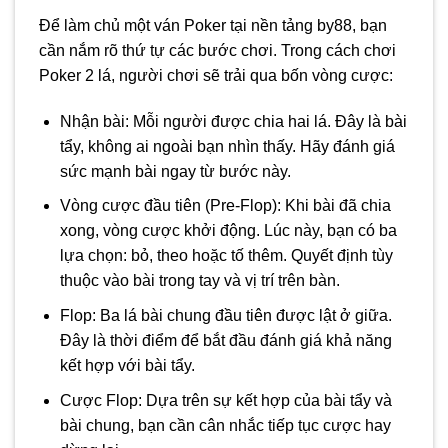
Để làm chủ một ván Poker tại nền tảng by88, bạn
cần nắm rõ thứ tự các bước chơi. Trong cách chơi
Poker 2 lá, người chơi sẽ trải qua bốn vòng cược:
Nhận bài: Mỗi người được chia hai lá. Đây là bài
tẩy, không ai ngoài bạn nhìn thấy. Hãy đánh giá
sức mạnh bài ngay từ bước này.
Vòng cược đầu tiên (Pre-Flop): Khi bài đã chia
xong, vòng cược khởi động. Lúc này, bạn có ba
lựa chọn: bỏ, theo hoặc tố thêm. Quyết định tùy
thuộc vào bài trong tay và vị trí trên bàn.
Flop: Ba lá bài chung đầu tiên được lật ở giữa.
Đây là thời điểm để bắt đầu đánh giá khả năng
kết hợp với bài tẩy.
Cược Flop: Dựa trên sự kết hợp của bài tẩy và
bài chung, bạn cần cân nhắc tiếp tục cược hay