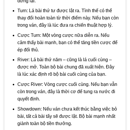
dừng lại.
Turn: Lá bài thứ tư được lật ra. Tình thế có thể
thay đổi hoàn toàn từ thời điểm này. Nếu bạn còn
trong ván, đây là lúc đưa ra chiến thuật hợp lý.
Cược Turn: Một vòng cược nữa diễn ra. Nếu
cảm thấy bài mạnh, bạn có thể tăng tiền cược để
ép đối thủ.
River: Lá bài thứ năm – cũng là lá cuối cùng –
được mở. Toàn bộ bài chung đã xuất hiện. Đây
là lúc xác định rõ bộ bài cuối cùng của bạn.
Cược River: Vòng cược cuối cùng. Nếu bạn vẫn
còn trong ván, đây là thời cơ để tung ra nước đi
quyết định.
Showdown: Nếu ván chưa kết thúc bằng việc bỏ
bài, tất cả bài tẩy sẽ được lật. Bộ bài mạnh nhất
giành toàn bộ tiền thưởng.