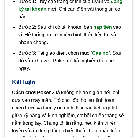
Bước 1: Truy cập trang chính của By88 và
đăng
ký tài khoản
mới. Chỉ cần điền vài thông tin cơ
bản.
Bước 2: Sau khi có tài khoản, bạn
nạp tiền
vào
ví. Hệ thống hỗ trợ nhiều hình thức tiện lợi và
nhanh chóng.
Bước 3: Tại giao diện, chọn mục “
Casino
”. Sau
đó vào khu vực Poker để trải nghiệm trò chơi
ngay.
Kết luận
Cách chơi Poker 2 lá
không hề đơn giản nếu chỉ
dựa vào may mắn. Trò chơi đòi hỏi sự tính toán,
chiến lược và tâm lý ổn định. Khi bạn kết hợp tốt
giữa kỹ năng và kinh nghiệm, cơ hội chiến thắng sẽ
nằm trong tay. Chúng tôi tin rằng, nếu kiên trì rèn
luyện và áp dụng đúng chiến thuật, bạn hoàn toàn