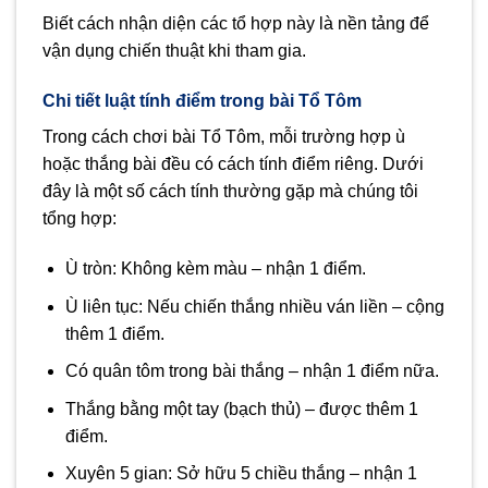
Biết cách nhận diện các tổ hợp này là nền tảng để
vận dụng chiến thuật khi tham gia.
Chi tiết luật tính điểm trong bài Tổ Tôm
Trong cách chơi bài Tổ Tôm, mỗi trường hợp ù
hoặc thắng bài đều có cách tính điểm riêng. Dưới
đây là một số cách tính thường gặp mà chúng tôi
tổng hợp:
Ù tròn: Không kèm màu – nhận 1 điểm.
Ù liên tục: Nếu chiến thắng nhiều ván liền – cộng
thêm 1 điểm.
Có quân tôm trong bài thắng – nhận 1 điểm nữa.
Thắng bằng một tay (bạch thủ) – được thêm 1
điểm.
Xuyên 5 gian: Sở hữu 5 chiều thắng – nhận 1