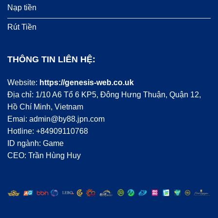
Nạp tiền
Rút Tiền
THÔNG TIN LIÊN HỆ:
Website:
https://genesis-web.co.uk
Địa chỉ: 1/10 A6 Tổ 6 KP5, Đông Hưng Thuận, Quận 12,
Hồ Chí Minh, Vietnam
Emai:
admin@by88.jpn.com
Hotline: +84909110768
ID ngành: Game
CEO: Trần Hùng Huy