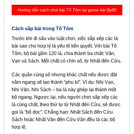
Hướng dẫn cách chơi bài Tổ Tôm tại game bài By88
Cách sắp bài trong Tổ Tôm
Trước khi đi sâu vào luật chơi, việc sắp xếp các lá
bài sao cho hợp lý là yếu tố tiên quyết. Với bài Tổ
Tôm, bộ bài gồm 120 lá, chia thành ba chất: Văn,
Vạn và Sách. Mỗi chất có chín số, từ Nhất đến Cửu.
Các quân cùng số nhưng khác chất nếu được đặt
nằm ngang sẽ tạo thành “phu bí”. Ví dụ: Nhị Vạn,
Nhị Văn, Nhị Sách – ba lá này ghép lại thành một
bộ ngang. Ngược lại, nếu người chơi sắp xếp các
lá cùng chất, theo thứ tự từ Nhất đến Cửu, sẽ được
gọi là “bộ dọc”. Chẳng hạn: Nhất Sách đến Cửu
Sách hoặc Nhất Văn đến Cửu Văn đều là các bộ
hợp lệ.