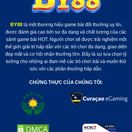
Tài
Xỉu
BY88
là một thương hiệu game bài đổi thưởng uy tín,
được đánh giá cao bởi sự đa dạng và chất lượng của các
sảnh game bài HOT. Người chơi sẽ được trải nghiệm một
thế giới giải trí hấp dẫn với các trò chơi đa dạng, giao diện
đẹp mắt và cơ hội nhận thưởng lớn. Đây là sự lựa chọn lý
tưởng cho những ai đam mê các trò chơi bài và muốn thử
sức với các phần thưởng hấp dẫn.
CHỨNG THỰC CỦA CHÚNG TÔI: