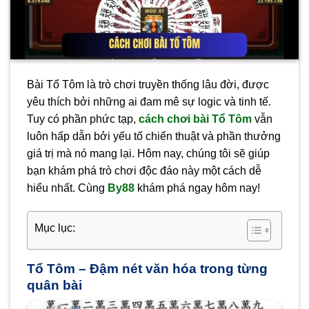
Bài Tổ Tôm là trò chơi truyền thống lâu đời, được
yêu thích bởi những ai đam mê sự logic và tinh tế.
Tuy có phần phức tạp,
cách chơi bài Tổ Tôm
vẫn
luôn hấp dẫn bởi yếu tố chiến thuật và phần thưởng
giá trị mà nó mang lại. Hôm nay, chúng tôi sẽ giúp
bạn khám phá trò chơi độc đáo này một cách dễ
hiểu nhất.
Cùng
By88
khám phá ngay hôm nay!
Mục lục:
Tổ Tôm – Đậm nét văn hóa trong từng
quân bài