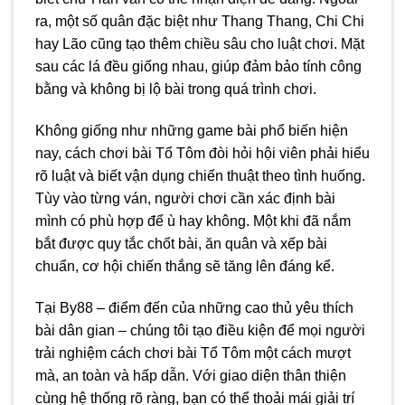
ra, một số quân đặc biệt như Thang Thang, Chi Chi
hay Lão cũng tạo thêm chiều sâu cho luật chơi. Mặt
sau các lá đều giống nhau, giúp đảm bảo tính công
bằng và không bị lộ bài trong quá trình chơi.
Không giống như những game bài phổ biến hiện
nay, cách chơi bài Tổ Tôm đòi hỏi hội viên phải hiểu
rõ luật và biết vận dụng chiến thuật theo tình huống.
Tùy vào từng ván, người chơi cần xác định bài
mình có phù hợp để ù hay không. Một khi đã nắm
bắt được quy tắc chốt bài, ăn quân và xếp bài
chuẩn, cơ hội chiến thắng sẽ tăng lên đáng kể.
Tại By88 – điểm đến của những cao thủ yêu thích
bài dân gian – chúng tôi tạo điều kiện để mọi người
trải nghiệm cách chơi bài Tổ Tôm một cách mượt
mà, an toàn và hấp dẫn. Với giao diện thân thiện
cùng hệ thống rõ ràng, bạn có thể thoải mái giải trí