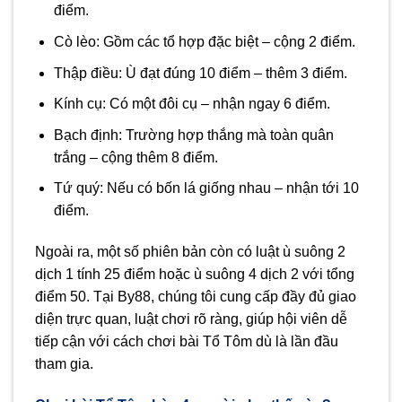
điểm.
Cò lèo: Gồm các tổ hợp đặc biệt – cộng 2 điểm.
Thập điều: Ù đạt đúng 10 điểm – thêm 3 điểm.
Kính cụ: Có một đôi cụ – nhận ngay 6 điểm.
Bạch định: Trường hợp thắng mà toàn quân
trắng – cộng thêm 8 điểm.
Tứ quý: Nếu có bốn lá giống nhau – nhận tới 10
điểm.
Ngoài ra, một số phiên bản còn có luật ù suông 2
dịch 1 tính 25 điểm hoặc ù suông 4 dịch 2 với tổng
điểm 50. Tại By88, chúng tôi cung cấp đầy đủ giao
diện trực quan, luật chơi rõ ràng, giúp hội viên dễ
tiếp cận với cách chơi bài Tổ Tôm dù là lần đầu
tham gia.