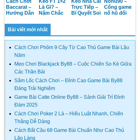
Cách Chơi
Kèo FT 1×2
Kèo Nhà Cái
Nohu90 –
Baccarat –
Là Gì? –
Trực Tiếp –
Cổng game
Hướng Dẫn
Nắm Chắc
Bí Quyết Soi
nổ hũ đổi
Từng Bước
Tỷ Lệ, Nhân
Kèo Chuẩn
thưởng uy
Dễ Hiểu Và
Đôi Tiền
Dành Cho
tín hàng đầu
Bài viết mới nhất
Hiệu Quả
Thưởng
Dân Cá
Cược
Cách Chơi Phỏm 9 Cây Từ Cao Thủ Game Bài Lâu
Năm
Mẹo Chơi Blackjack By88 – Cuộc Chiến So Kè Giữa
Các Thần Bài
Sâm Lốc Cách Chơi – Đỉnh Cao Game Bài By88
Đáng Trải Nghiệm
Game Bài Catte Online By88 – Sảnh Giải Trí Đình
Đám 2025
Cách Chơi Poker 2 Lá – Hiểu Luật Nhanh, Chiến
Thắng Dễ Dàng
Cách Bắt Cầu 68 Game Bài Chuẩn Như Cao Thủ
Lão Làng