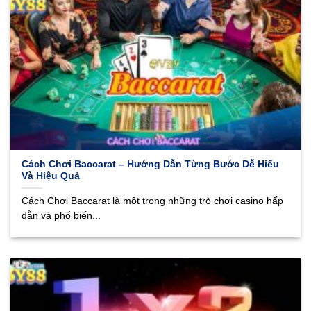
Cách Chơi Baccarat – Hướng Dẫn Từng Bước Dễ Hiểu
Và Hiệu Quả
Cách Chơi Baccarat là một trong những trò chơi casino hấp
dẫn và phổ biến...