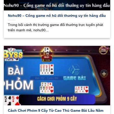
Nohu90 – Cổng game nổ hũ đổi thưởng uy tín hàng đầu
Trong bối cảnh thị trường game đổi thưởng trực tuyến phát
triển mạnh mẽ, nohu90...
Cách Chơi Phỏm 9 Cây Từ Cao Thủ Game Bài Lâu Năm