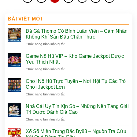
BÀI VIẾT MỚI
Đá Gà Thomo Có Bình Luận Viên – Cảm Nhận
Không Khí Sân Đấu Chân Thực
ở
Chức năng bình luận bị tắt
Đá
Gà
Game Nổ Hũ VIP – Kho Game Jackpot Được
Thomo
Yêu Thích Nhất
Có
ở
Chức năng bình luận bị tắt
Bình
Game
Luận
Nổ
Viên
Chơi Nổ Hũ Trực Tuyến – Nơi Hội Tụ Các Trò
Hũ
–
Chơi Jackpot Lớn
VIP
Cảm
ở
Chức năng bình luận bị tắt
–
Nhận
Chơi
Kho
Không
Nổ
Game
Nhà Cái Uy Tín Xịn Sò – Những Nền Tảng Giải
Khí
Hũ
Jackpot
Trí Được Đánh Giá Cao
Sân
Trực
Được
Đấu
ở
Chức năng bình luận bị tắt
Tuyến
Yêu
Chân
Nhà
–
Thích
Thực
Cái
Nơi
Xổ Số Miền Trung Bắc By88 – Nguồn Tra Cứu
Nhất
Uy
Hội