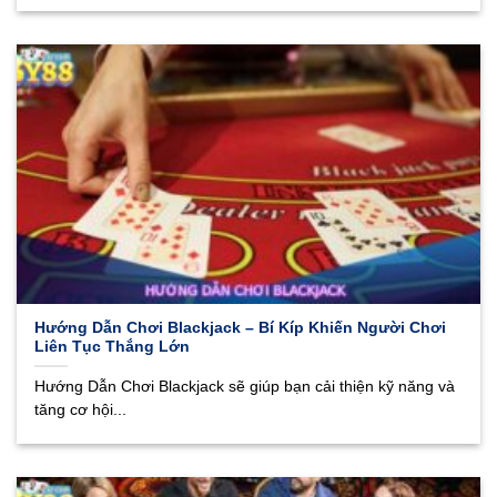
Hướng Dẫn Chơi Blackjack – Bí Kíp Khiến Người Chơi
Liên Tục Thắng Lớn
Hướng Dẫn Chơi Blackjack sẽ giúp bạn cải thiện kỹ năng và
tăng cơ hội...