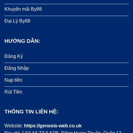
Khuyến mãi By88
Đại Lý By88
HƯỚNG DẪN:
Đăng Ký
Đăng Nhập
Nạp tiền
Rút Tiền
THÔNG TIN LIÊN HỆ:
Website:
https://genesis-web.co.uk